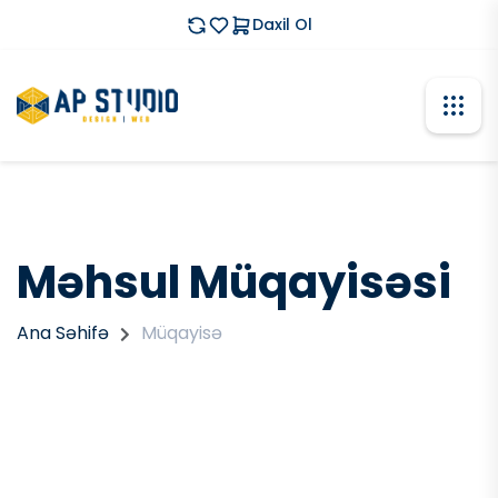
Daxil Ol
Məhsul Müqayisəsi
Ana Səhifə
Müqayisə