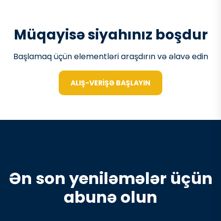
Müqayisə siyahınız boşdur
Başlamaq üçün elementləri araşdırın və əlavə edin
ALIŞ-VERIŞƏ BAŞLAYIN
Ən son yeniləmələr üçün
abunə olun