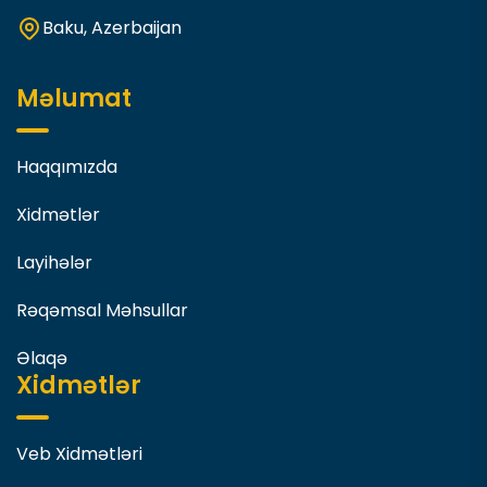
Baku, Azerbaijan
Məlumat
Haqqımızda
Xidmətlər
Layihələr
Rəqəmsal Məhsullar
Əlaqə
Xidmətlər
Veb Xidmətləri