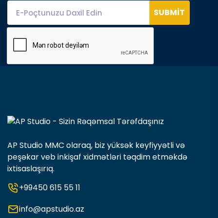
SUBMIT
AP Studio MMC olaraq, biz yüksək keyfiyyətli və
peşəkar veb inkişaf xidmətləri təqdim etməkdə
ixtisaslaşırıq.
+99450 615 55 11
info@apstudio.az