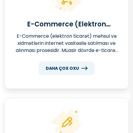
E-Commerce (Elektron
Ticarət)
E-Commerce (elektron ticarət) məhsul və
xidmətlərin internet vasitəsilə satılması və
alınması prosesidir. Müasir dövrdə e-ticarət
platformaları bizneslərin bazarlarını
genişləndirməsi, müştərilərlə birbaşa əlaqə
DAHA ÇOX OXU
qurması və satışlarını artırması üçün
əvəzolunmaz alətlərdən birinə çevrilib.