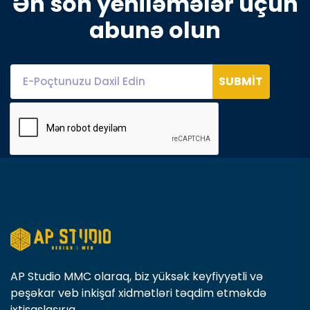
Ə
n
s
o
n
y
e
n
i
l
ə
m
ə
l
ə
r
ü
ç
ü
n
a
b
u
n
ə
o
l
u
n
SUBMIT
AP Studio MMC olaraq, biz yüksək keyfiyyətli və
peşəkar veb inkişaf xidmətləri təqdim etməkdə
ixtisaslaşırıq.