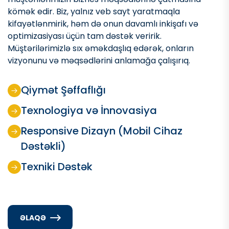
kömək edir. Biz, yalnız veb sayt yaratmaqla
kifayətlənmirik, həm də onun davamlı inkişafı və
optimizasiyası üçün tam dəstək veririk.
Müştərilərimizlə sıx əməkdaşlıq edərək, onların
vizyonunu və məqsədlərini anlamağa çalışırıq.
Qiymət Şəffaflığı
Texnologiya və İnnovasiya
Responsive Dizayn (Mobil Cihaz
Dəstəkli)
Texniki Dəstək
ƏLAQƏ