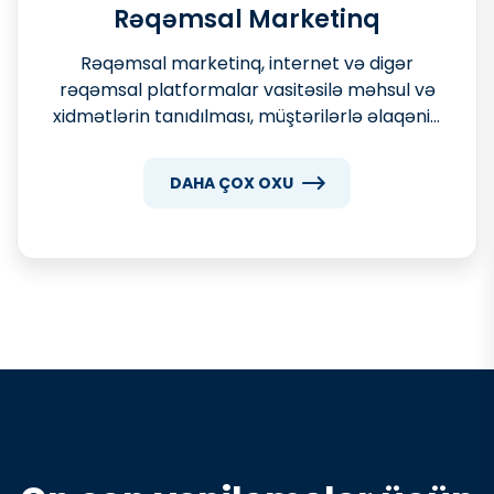
Rəqəmsal Marketinq
Rəqəmsal marketinq, internet və digər
rəqəmsal platformalar vasitəsilə məhsul və
xidmətlərin tanıdılması, müştərilərlə əlaqənin
gücləndirilməsi və satışların artırılması
məqsədini daşıyan marketinq fəaliyyətidir.
DAHA ÇOX OXU
Müasir dövrdə rəqəmsal marketinq
bizneslərin inkişafı üçün əvəzedilməz bir
vasitədir.