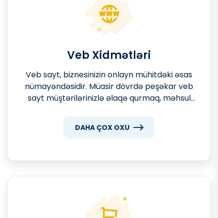
Veb Xidmətləri
Veb sayt, biznesinizin onlayn mühitdəki əsas
nümayəndəsidir. Müasir dövrdə peşəkar veb
sayt müştərilərinizlə əlaqə qurmaq, məhsul
və xidmətlərinizi tanıtmaq, satışları artırmaq
və markanızın imicini gücləndirmək üçün
DAHA ÇOX OXU
vacib bir vasitədir