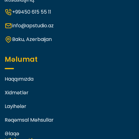
+99450 615 55 11
info@apstudio.az
Baku, Azerbaijan
Məlumat
Haqqımızda
Xidmətlər
Layihələr
Rəqəmsal Məhsullar
Əlaqə