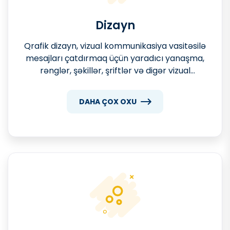
Dizayn
Qrafik dizayn, vizual kommunikasiya vasitəsilə
mesajları çatdırmaq üçün yaradıcı yanaşma,
rənglər, şəkillər, şriftlər və digər vizual
elementlərdən istifadə edən sənətdir. Müasir
dövrdə qrafik dizayn marketinq, reklam,
DAHA ÇOX OXU
brendinq və informasiya çatdırılmasında
əsas rol oynayır.