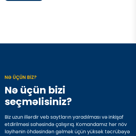
NƏ ÜÇÜN BİZ?
Nə üçün bizi
seçməlisiniz?
Biz uzun illərdir veb saytların yaradılması və inkişaf
etdirilməsi sahəsində çalışırıq. Komandamız hər növ
layihənin öhdəsindən gəlmək üçün yüksək təcrübəyə