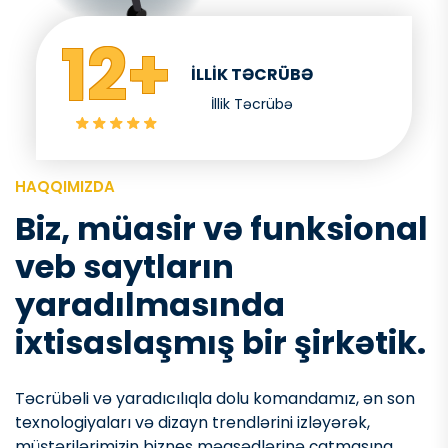
12+
}
İLLIK TƏCRÜBƏ
İllik Təcrübə
HAQQIMIZDA
Biz, müasir və funksional
veb saytların
yaradılmasında
ixtisaslaşmış bir şirkətik.
Təcrübəli və yaradıcılıqla dolu komandamız, ən son
texnologiyaları və dizayn trendlərini izləyərək,
müştərilərimizin biznes məqsədlərinə çatmasına