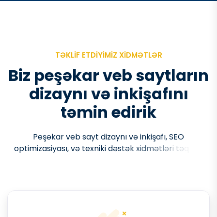
TƏKLIF ETDIYIMIZ XIDMƏTLƏR
B
i
z
p
e
ş
ə
k
a
r
v
e
b
s
a
y
t
l
a
r
ı
n
d
i
z
a
y
n
ı
v
ə
i
n
k
i
ş
a
f
ı
n
ı
t
ə
m
i
n
e
d
i
r
i
k
P
e
ş
ə
k
a
r
v
e
b
s
a
y
t
d
i
z
a
y
n
ı
v
ə
i
n
k
i
ş
a
f
ı
,
S
E
O
o
p
t
i
m
i
z
a
s
i
y
a
s
ı
,
v
ə
t
e
x
n
i
k
i
d
ə
s
t
ə
k
x
i
d
m
ə
t
l
ə
r
i
t
ə
q
d
i
m
e
d
i
r
i
k
.