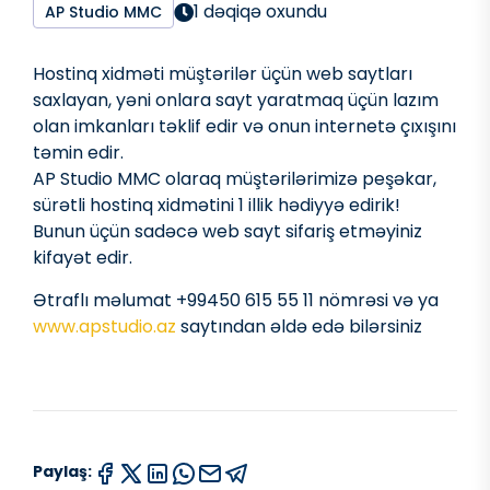
1 dəqiqə oxundu
AP Studio MMC
Hostinq xidməti müştərilər üçün web saytları
saxlayan, yəni onlara sayt yaratmaq üçün lazım
olan imkanları təklif edir və onun internetə çıxışını
təmin edir.
AP Studio MMC olaraq müştərilərimizə peşəkar,
sürətli hostinq xidmətini 1 illik hədiyyə edirik!
Bunun üçün sadəcə web sayt sifariş etməyiniz
kifayət edir.
Ətraflı məlumat +99450 615 55 11 nömrəsi və ya
www.apstudio.az
saytından əldə edə bilərsiniz
Paylaş: