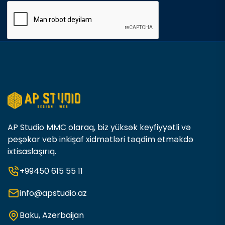
AP Studio MMC olaraq, biz yüksək keyfiyyətli və
peşəkar veb inkişaf xidmətləri təqdim etməkdə
ixtisaslaşırıq.
+99450 615 55 11
info@apstudio.az
Baku, Azerbaijan