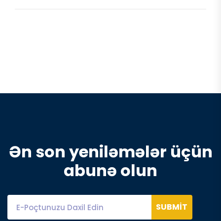
Ə
n
s
o
n
y
e
n
i
l
ə
m
ə
l
ə
r
ü
ç
ü
n
a
b
u
n
ə
o
l
u
n
SUBMIT