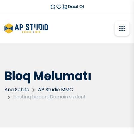
Daxil Ol
Bloq Məlumatı
Ana Səhifə
AP Studio MMC
Hostinq bizdən, Domain sizdən!