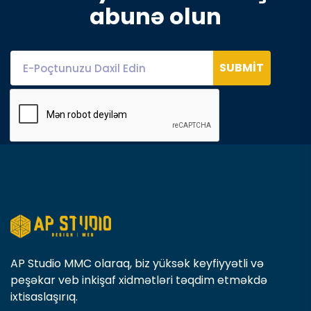
a
b
u
n
ə
o
l
u
n
SUBMIT
AP Studio MMC olaraq, biz yüksək keyfiyyətli və
peşəkar veb inkişaf xidmətləri təqdim etməkdə
ixtisaslaşırıq.