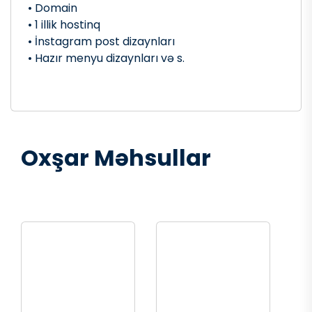
• Domain
• 1 illik hostinq
• İnstagram post dizaynları
• Hazır menyu dizaynları və s.
Oxşar Məhsullar