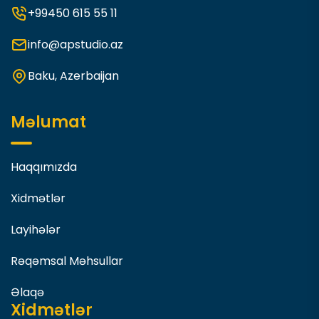
+99450 615 55 11
info@apstudio.az
Baku, Azerbaijan
Məlumat
Haqqımızda
Xidmətlər
Layihələr
Rəqəmsal Məhsullar
Əlaqə
Xidmətlər