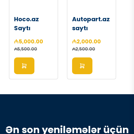
Hoco.az
Autopart.az
Saytı
saytı
₼5,000.00
₼2,000.00
₼5,500.00
₼2,500.00
Ə
n
s
o
n
y
e
n
i
l
ə
m
ə
l
ə
r
ü
ç
ü
n