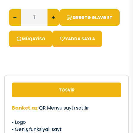
SƏBƏTƏ ƏLAVƏ ET
MÜQAYISƏ
YADDA SAXLA
TƏSVIR
Banket.az
QR Menyu saytı satılır
• Logo
• Geniş funksiyalı sayt