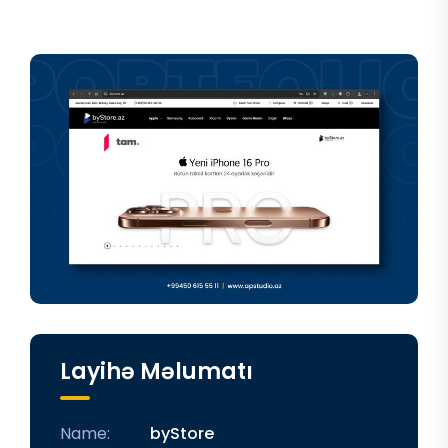
Layihə Məlumatı
Name:
byStore