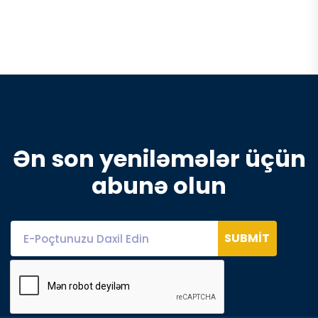
Ə
n
s
o
n
y
e
n
i
l
ə
m
ə
l
ə
r
ü
ç
ü
n
a
b
u
n
ə
o
l
u
n
SUBMIT