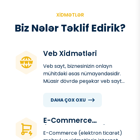
XIDMƏTLƏR
B
i
z
N
ə
l
ə
r
T
ə
k
l
i
f
E
d
i
r
i
k
?
Veb Xidmətləri
Veb sayt, biznesinizin onlayn
mühitdəki əsas nümayəndəsidir.
Müasir dövrdə peşəkar veb sayt
müştərilərinizlə əlaqə qurmaq,
məhsul və xidmətlərinizi
DAHA ÇOX OXU
tanıtmaq, satışları artırmaq və
markanızın imicini gücləndirmək
üçün vacib bir vasitədir
E-Commerce
(Elektron Ticarət)
E-Commerce (elektron ticarət)