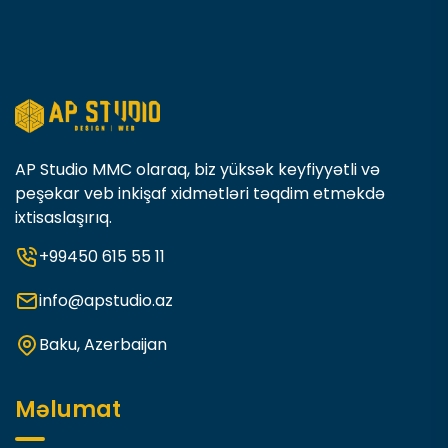
AP Studio MMC olaraq, biz yüksək keyfiyyətli və
peşəkar veb inkişaf xidmətləri təqdim etməkdə
ixtisaslaşırıq.
+99450 615 55 11
info@apstudio.az
Baku, Azerbaijan
Məlumat