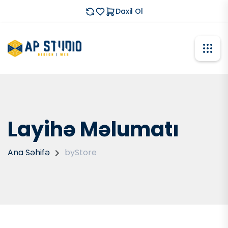
Daxil Ol
Layihə Məlumatı
Ana Səhifə
byStore