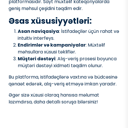
platformasıdır. Sayt müxtəlif kateqoriyalarda
geniş məhsul çeşidini təqdim edir.
Əsas xüsusiyyətləri:
Asan naviqasiya
: İstifadəçilər üçün rahat və
intuitiv interfeys.
Endirimlər və kampaniyalar
: Müxtəlif
məhsullara xüsusi təkliflər.
Müştəri dəstəyi
: Alış-veriş prosesi boyunca
müştəri dəstəyi xidməti təqdim olunur.
Bu platforma, istifadəçilərə vaxtına və büdcəsinə
qənaət edərək, alış-veriş etməyə imkan yaradır.
Əgər sizə xüsusi olaraq hansısa məlumat
lazımdırsa, daha detallı soruşa bilərsiniz!