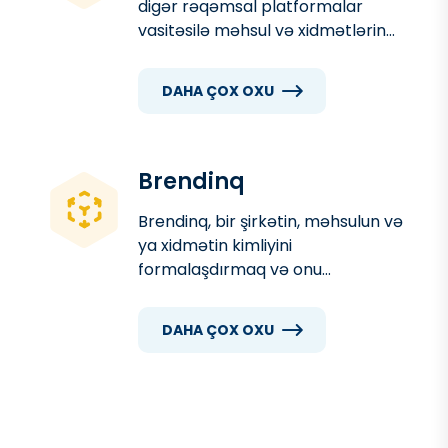
digər rəqəmsal platformalar
vasitəsilə məhsul və xidmətlərin
tanıdılması, müştərilərlə əlaqənin
gücləndirilməsi və satışların
DAHA ÇOX OXU
artırılması məqsədini daşıyan
marketinq fəaliyyətidir. Müasir
dövrdə rəqəmsal marketinq
bizneslərin inkişafı üçün
Brendinq
əvəzedilməz bir vasitədir.
Brendinq, bir şirkətin, məhsulun və
ya xidmətin kimliyini
formalaşdırmaq və onu
rəqiblərdən fərqləndirmək üçün
nəzərdə tutulan strategiya və
DAHA ÇOX OXU
fəaliyyətlər toplusudur. Güclü bir
brend, müştərilərin yaddaşında
qalaraq onların seçimlərinə təsir
edən mühüm bir elementdir.