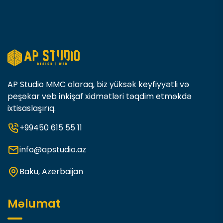
AP Studio MMC olaraq, biz yüksək keyfiyyətli və
peşəkar veb inkişaf xidmətləri təqdim etməkdə
ixtisaslaşırıq.
+99450 615 55 11
info@apstudio.az
Baku, Azerbaijan
Məlumat