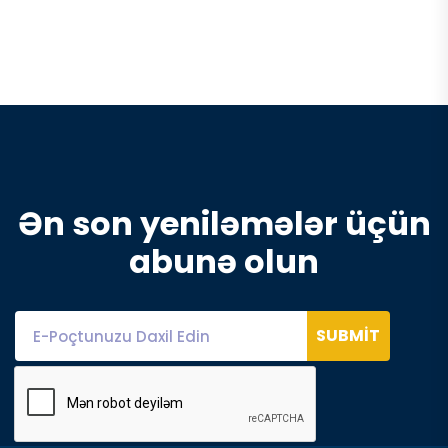
Ə
n
s
o
n
y
e
n
i
l
ə
m
ə
l
ə
r
ü
ç
ü
n
a
b
u
n
ə
o
l
u
n
SUBMIT