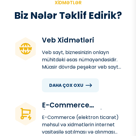
XIDMƏTLƏR
B
i
z
N
ə
l
ə
r
T
ə
k
l
i
f
E
d
i
r
i
k
?
Veb Xidmətləri
Veb sayt, biznesinizin onlayn
mühitdəki əsas nümayəndəsidir.
Müasir dövrdə peşəkar veb sayt
müştərilərinizlə əlaqə qurmaq,
məhsul və xidmətlərinizi
DAHA ÇOX OXU
tanıtmaq, satışları artırmaq və
markanızın imicini gücləndirmək
üçün vacib bir vasitədir
E-Commerce
(Elektron Ticarət)
E-Commerce (elektron ticarət)
məhsul və xidmətlərin internet
vasitəsilə satılması və alınması