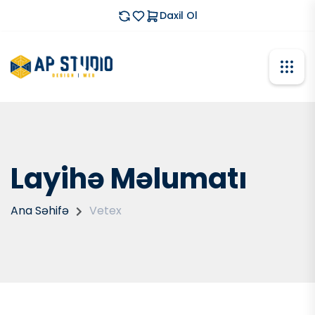
Daxil Ol
Layihə Məlumatı
Ana Səhifə
Vetex