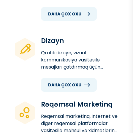
prosesidir. Müasir dövrdə e-
ticarət platformaları bizneslərin
DAHA ÇOX OXU
bazarlarını genişləndirməsi,
müştərilərlə birbaşa əlaqə
qurması və satışlarını artırması
üçün əvəzolunmaz alətlərdən
Dizayn
birinə çevrilib.
Qrafik dizayn, vizual
kommunikasiya vasitəsilə
mesajları çatdırmaq üçün
yaradıcı yanaşma, rənglər,
şəkillər, şriftlər və digər vizual
DAHA ÇOX OXU
elementlərdən istifadə edən
sənətdir. Müasir dövrdə qrafik
dizayn marketinq, reklam,
Rəqəmsal Marketinq
brendinq və informasiya
Rəqəmsal marketinq, internet və
çatdırılmasında əsas rol oynayır.
digər rəqəmsal platformalar
vasitəsilə məhsul və xidmətlərin