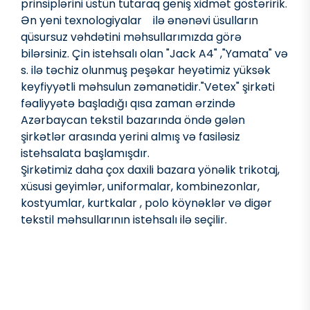
prinsiplərini üstün tutaraq geniş xidmət göstəririk.
Ən yeni texnologiyalar ilə ənənəvi üsulların
qüsursuz vəhdətini məhsullarımızda görə
bilərsiniz. Çin istehsalı olan "Jack A4" ,"Yamata" və
s. ilə təchiz olunmuş peşəkar heyətimiz yüksək
keyfiyyətli məhsulun zəmanətidir."Vetex" şirkəti
fəaliyyətə başladığı qısa zaman ərzində
Azərbaycan tekstil bazarında öndə gələn
şirkətlər arasında yerini almış və fasiləsiz
istehsalata başlamışdır.
Şirkətimiz daha çox daxili bazara yönəlik trikotaj,
xüsusi geyimlər, uniformalar, kombinezonlar,
kostyumlar, kurtkalar , polo köynəklər və digər
tekstil məhsullarının istehsalı ilə seçilir.