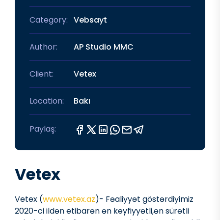
Category:
Vebsayt
Author:
AP Studio MMC
Client:
Vetex
Location:
Bakı
Paylaş:
Vetex
Vetex (
www.vetex.az
)- Fəaliyyət göstərdiyimiz
2020-ci ildən etibarən ən keyfiyyətli,ən sürətli