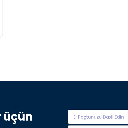
r
ü
ç
ü
n