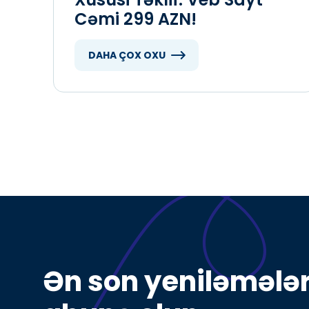
Cəmi 299 AZN!
DAHA ÇOX OXU
Ə
n
s
o
n
y
e
n
i
l
ə
m
ə
l
ə
a
b
u
n
ə
o
l
u
n