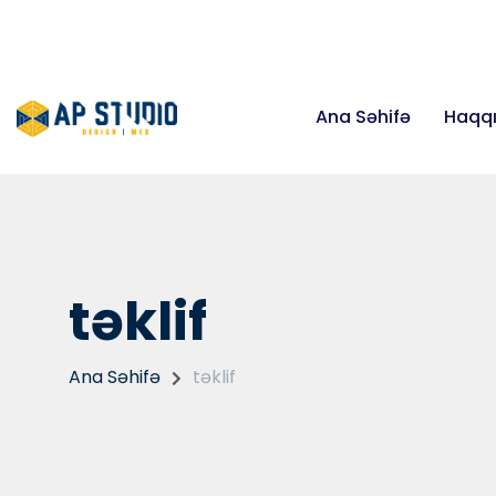
+99450 615 55 11
info@apstudio.az
Ana Səhifə
Haqq
təklif
Ana Səhifə
təklif