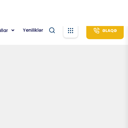
Daxil Ol
Yeniliklər
llar
ƏLAQƏ