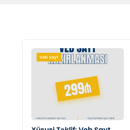
Veb sayt
Xüsusi Təklif: Veb Sayt