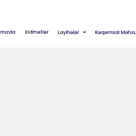
ımızda
Xidmətlər
Layihələr
Rəqəmsal Məhsu