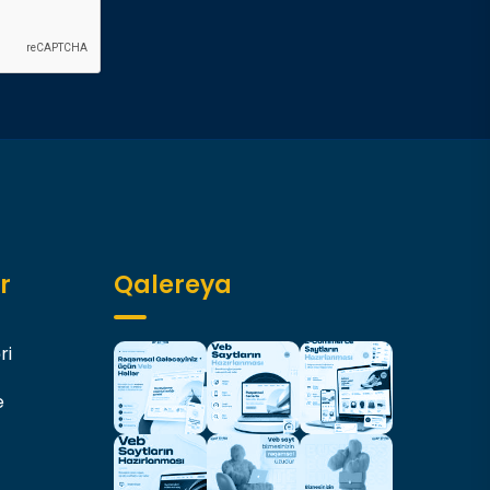
r
Qalereya
ri
e
rketinq