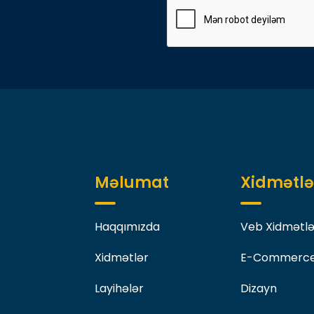
Məlumat
Xidmətlə
Haqqımızda
Veb Xidmətlə
Xidmətlər
E-Commerc
Layihələr
Dizayn
Rəqəmsal Məhsullar
Rəqəmsal Ma