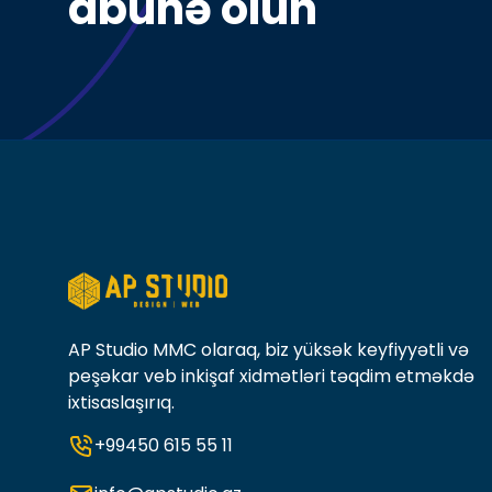
AP Studio MMC olaraq, biz yüksək keyfiyyətli və
peşəkar veb inkişaf xidmətləri təqdim etməkdə
ixtisaslaşırıq.
+99450 615 55 11
info@apstudio.az