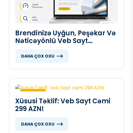
Brendinizə Uyğun, Peşəkar Və
Nəticəyönlü Veb Sayt
Istəyirsiniz?
DAHA ÇOX OXU
Veb sayt
Xüsusi Təklif: Veb Sayt Cəmi
299 AZN!
DAHA ÇOX OXU