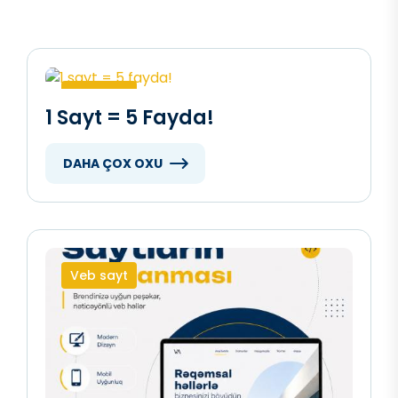
Veb sayt
1 Sayt = 5 Fayda!
DAHA ÇOX OXU
Veb sayt