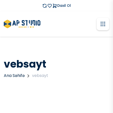
Daxil Ol
vebsayt
Ana Səhifə
vebsayt