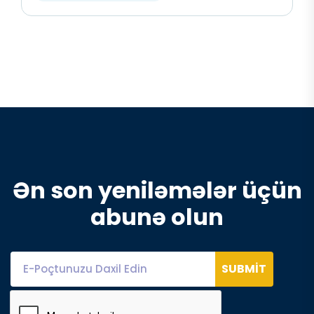
Ən son yeniləmələr üçün
abunə olun
SUBMIT