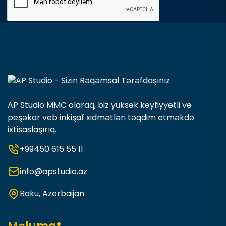
AP Studio MMC olaraq, biz yüksək keyfiyyətli və
peşəkar veb inkişaf xidmətləri təqdim etməkdə
ixtisaslaşırıq.
+99450 615 55 11
info@apstudio.az
Baku, Azerbaijan