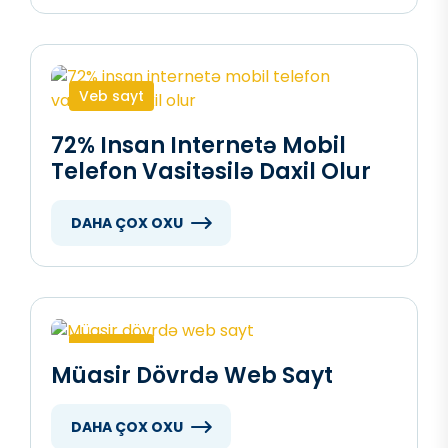
Veb sayt
72% Insan Internetə Mobil
Telefon Vasitəsilə Daxil Olur
DAHA ÇOX OXU
Veb sayt
Müasir Dövrdə Web Sayt
DAHA ÇOX OXU